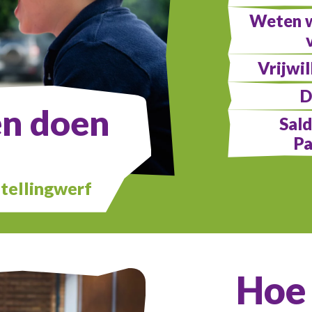
Weten w
Vrijwi
D
en doen
Sal
Pa
tellingwerf
Hoe 