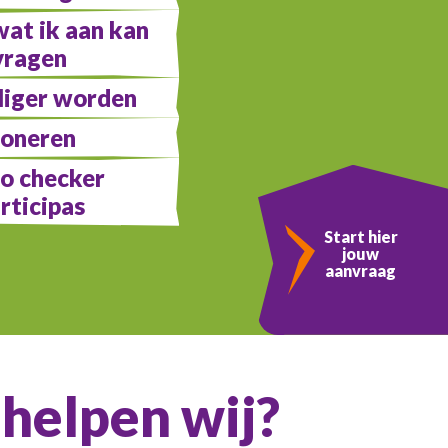
at ik aan kan
vragen
lliger worden
oneren
do checker
rticipas
Start hier
jouw
aanvraag
helpen wij?