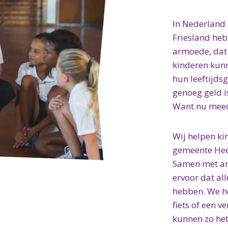
In Nederland 
Friesland heb
armoede, dat 
kinderen kunn
hun leeftijds
genoeg geld i
Want nu meedo
Wij helpen ki
gemeente Hee
Samen met and
ervoor dat al
hebben. We he
fiets of een 
kunnen zo het