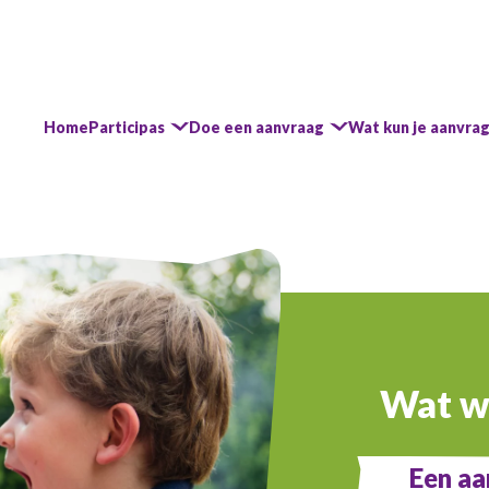
Home
Participas
Doe een aanvraag
Wat kun je aanvra
Wat wi
Een aa