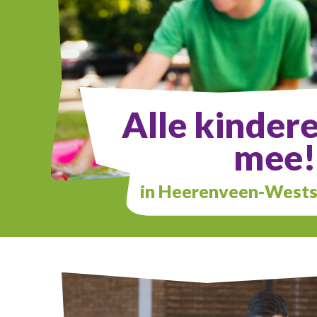
Alle kinder
mee!
in Heerenveen-Wests