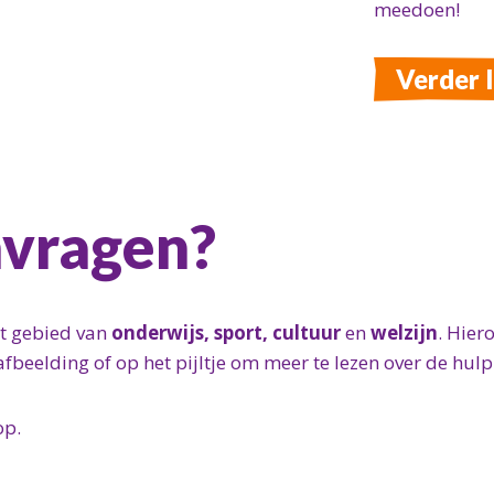
meedoen!
Verder 
nvragen?
et gebied van
onderwijs, sport, cultuur
en
welzijn
. Hier
afbeelding of op het pijltje om meer te lezen over de hulp
op.