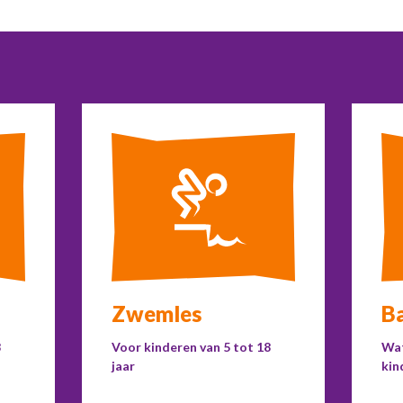
Zwemles
Ba
8
Voor kinderen van 5 tot 18
Wat
jaar
kin