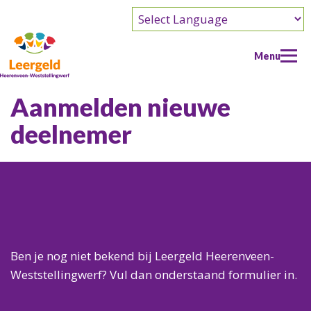
Powered by
Menu
Aanmelden nieuwe
deelnemer
Home
Participas
Participas
Doe een aanvraag
Werkwijze Participas
Doe een aanvraag
Wat kun je aanvragen?
Overzicht winkels
Ik ben al bekend bij Leergeld
Wie kan er aanvragen?
Ik ben nieuw bij Leergeld
Ben je nog niet bekend bij Leergeld Heerenveen-
Over ons
Weststellingwerf? Vul dan onderstaand formulier in.
Over ons
Doe mee